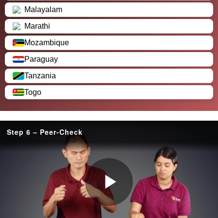
Malayalam
Marathi
Mozambique
Paraguay
Tanzania
Togo
Step 6 – Peer-Check
P