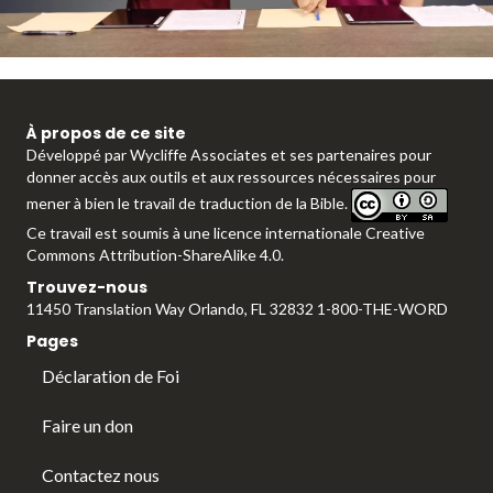
l
À propos de ce site
Développé par
Wycliffe Associates
et ses partenaires pour
a
donner accès aux outils et aux ressources nécessaires pour
mener à bien le travail de traduction de la Bible.
Ce travail est soumis à une
licence internationale Creative
Commons Attribution-ShareAlike 4.0.
y
Trouvez-nous
11450 Translation Way Orlando, FL 32832 1-800-THE-WORD
Pages
Déclaration de Foi
V
Faire un don
Contactez nous