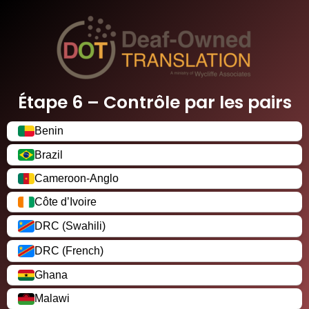
Étape 6 – Contrôle par les pairs
Benin
Brazil
Cameroon-Anglo
Côte d’Ivoire
DRC (Swahili)
DRC (French)
Ghana
Malawi