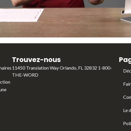
l
a
y
Trouvez-nous
Pa
naires
11450 Translation Way Orlando, FL 32832 1-800-
Déc
THE-WORD
uction
V
Fai
 une
Con
Le d
i
Poli