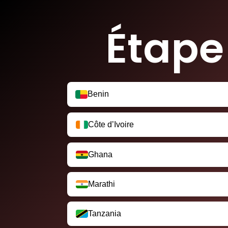
Étape
Benin
Côte d’Ivoire
Ghana
Marathi
Tanzania