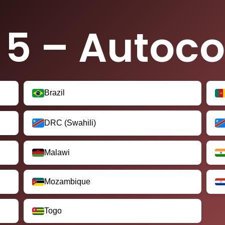
 5 – Autoco
Brazil
DRC (Swahili)
Malawi
Mozambique
Togo